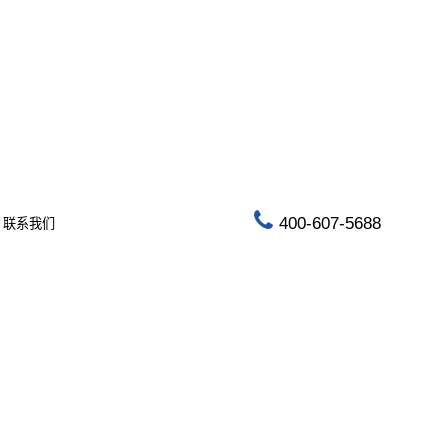
400-607-5688
联系我们