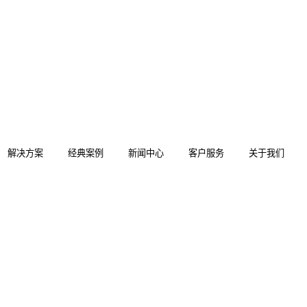
解决方案
经典案例
新闻中心
客户服务
关于我们