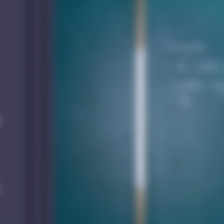
机
AS-DSB4 编解一体节点
AS-AT1M-22 4K融合庭审主
机
AS-DSB5 编解一体节点
AS-AT2P-62 审讯刻录主机
AS-DS4 单路输入输出节点
AS-AT1P 简易庭审主机
AS-DS4 双路输入输出节点
AS-AT2P 标准庭审主机
AS-DS 分布式插卡主机
AS-AT4P 扩展庭审主机
AS-IMC V3.0 可视化综合管
AS-SAIS 语音转写服务器
理平台
AS-DPS 大屏同步回放系统
AS-MDS 多媒体融合转发平
台
分布式产品机柜安装配件
AS-CC3101云物联网中控主
机