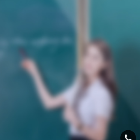
平台
LRM 音视频通讯终端
AS-MT1M-64L AI音视频管控
平台
AS-EDC20 内外网视频隔离
AS-MT3M AI音视频管控平台
网关
CPCI编解码卡
AS-MT5M AI音视频管控平台
AS-EB500 移动应急指挥箱
AS-4KJKVM 分布式KVM坐
席模块
AS-RD1100 雷达显控台音视
频记录终端
AS-FE1 卫星窄带视频调度服
务器
AS-FT1 卫星窄带视频编解码
互动终端
AS-UHRP 便携卫星窄带编解
码互动终端
AS-DS3x 系列高清编解码阵
列