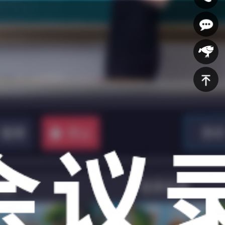
400-
607-
在线咨
5688
询
京东商
城
返回顶
部