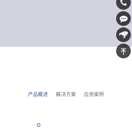
400-
607-
在线咨
5688
询
京东商
城
返回顶
部
产品概述
解决方案
应用案例