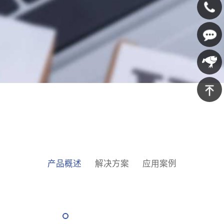
400-
607-
在线咨
5688
询
京东商
城
返回顶
部
产品概述
解决方案
应用案例