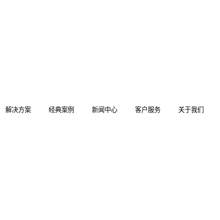
解决方案
经典案例
新闻中心
客户服务
关于我们