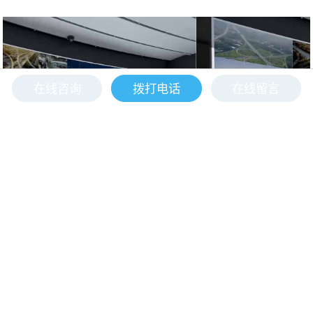
AS-PDU8001 集中供电模块
电源输入：AC 220V
电源输出：8路DC 12V/1.8A
在线咨询
拨打电话
在线留言
输出总功率：150W
适配：安装在AS-6UPD机架上，为分布式节点
设备统一供电
尺寸（长×宽×高）：220mm×178mm×45mm
图像中心解决方案
<
>