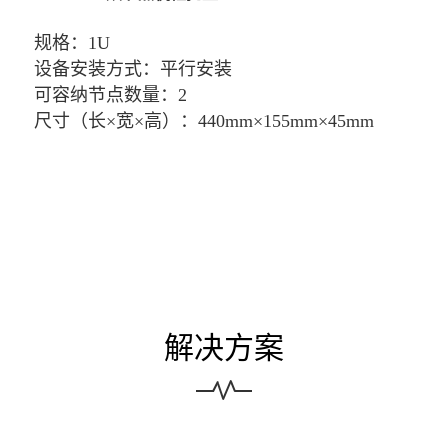
规格：1U
设备安装方式：平行安装
可容纳节点数量：2
尺寸（长×宽×高）：440mm×155mm×45mm
AS-6UPD 节点安装机架
规格：6U
设备安装方式：竖向安装
可容纳节点数量：
单机9槽位，支持8个节点1个
集中供电模块
解决方案
理线架：支持
集中供电：支持
8路DC 12V/1.8A电源输出，总
功率：150W
尺寸（长×宽×高）：440mm×175mm×267mm