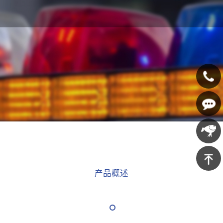
400-
607-
在线咨
5688
询
京东商
产品概述
城
返回顶
部