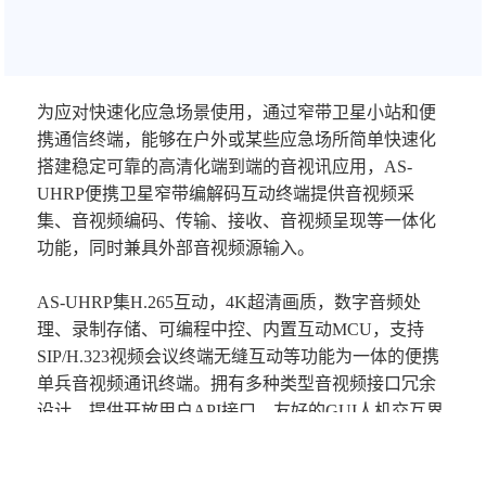
为应对快速化应急场景使用，通过窄带卫星小站和便
携通信终端，能够在户外或某些应急场所简单快速化
搭建稳定可靠的高清化端到端的音视讯应用，
AS-
UHRP便携卫星窄带编解码互动终端
提供音视频采
集、音视频编码、传输、接收、音视频呈现等一体化
功能，同时兼具外部音视频源输入。
AS-UHRP集H.265互动，4K超清画质，数字音频处
理、录制存储、可编程中控、内置互动MCU，支持
SIP/H.323视频会议终端无缝互动等功能为一体的便携
单兵音视频通讯终端。拥有多种类型音视频接口冗余
设计，提供开放用户API接口，友好的GUI人机交互界
面 ，内置4点自组网MCU或与指挥中心MCU大规模组
网应用。可用于卫星系统、散射、专网等窄带传输系