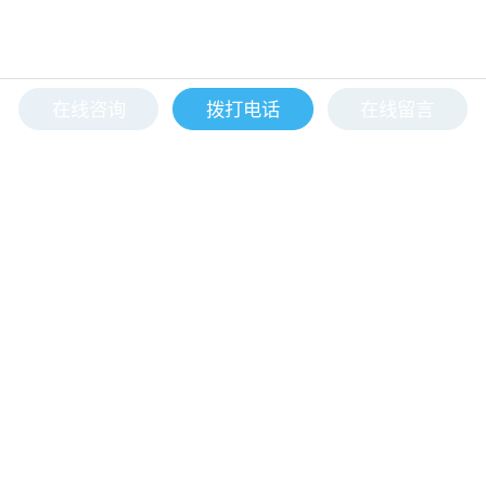
统中便携通讯解决方案。
在线咨询
拨打电话
在线留言
全国服务热线
400-607-5688
公司地址
北京市昌平区回龙观高新四街 6号院1号楼5层