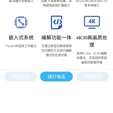
幕/海量IP视频接入
设备,不需更换设备，具
RS232/485/IR/IO/RELAY
有超强系统扩展能力
等多种接口
嵌入式系统
编解功能一体
4K30高画质处
理
7X24小时连续工作能力
可通过按钮切换或者网
页切换的方式进行编解
采用H.264、H.265编解
模式的任意切换
码算法，实现低码率高
画质的图像传输
在线咨询
拨打电话
在线留言
音视频同步
支持视频、音频信号同
步采集与输出，网络IP
音频分组及音频处理