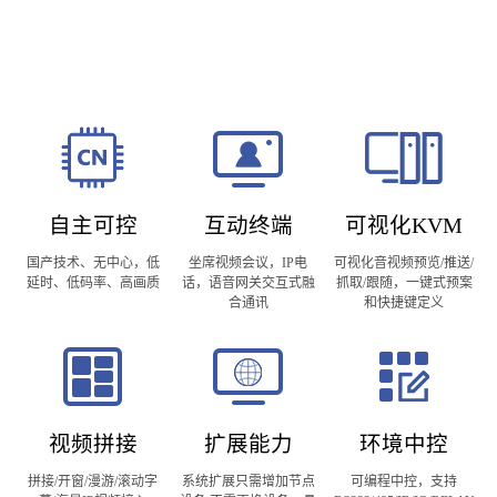
自主可控
互动终端
可视化KVM
国产技术、无中心，低
坐席视频会议，IP电
可视化音视频预览/推送/
延时、低码率、高画质
话，语音网关交互式融
抓取/跟随，一键式预案
合通讯
和快捷键定义
视频拼接
扩展能力
环境中控
拼接/开窗/漫游/滚动字
系统扩展只需增加节点
可编程中控，支持