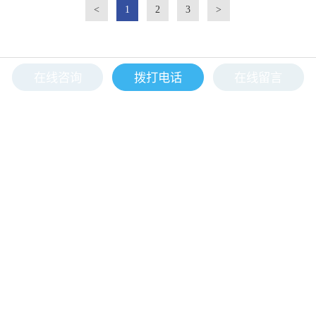
<
1
2
3
>
在线咨询
拨打电话
在线留言