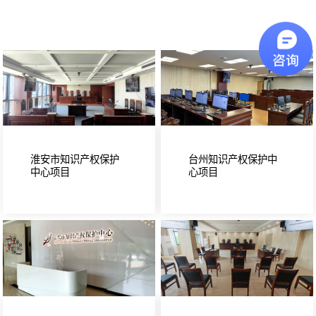
淮安市知识产权保护
台州知识产权保护中
中心项目
心项目