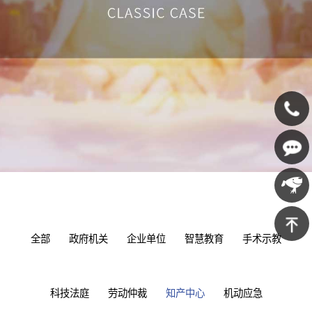
400-
607-
在线咨
5688
询
京东商
全部
政府机关
企业单位
智慧教育
手术示教
城
返回顶
部
科技法庭
劳动仲裁
知产中心
机动应急