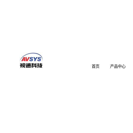
首页
产品中心