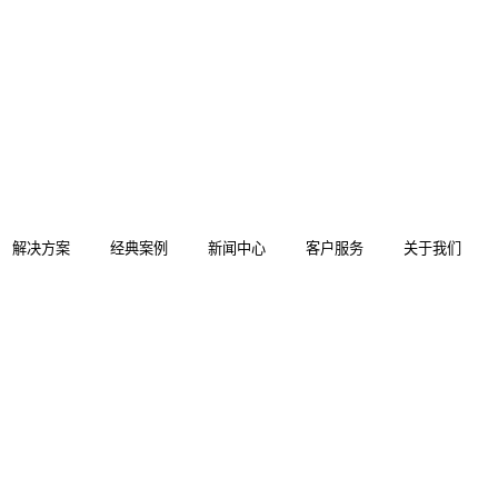
解决方案
经典案例
新闻中心
客户服务
关于我们