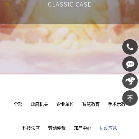
400-
607-
在线咨
5688
询
京东商
全部
政府机关
企业单位
智慧教育
手术示教
城
返回顶
部
科技法庭
劳动仲裁
知产中心
机动应急