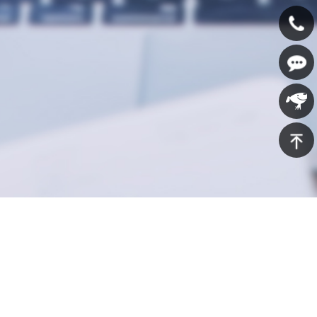
400-
607-
在线咨
5688
询
京东商
城
返回顶
部