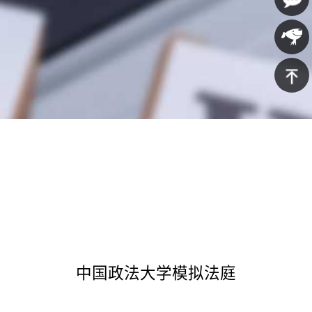
607-
在线咨
5688
询
京东商
城
返回顶
部
中国政法大学模拟法庭