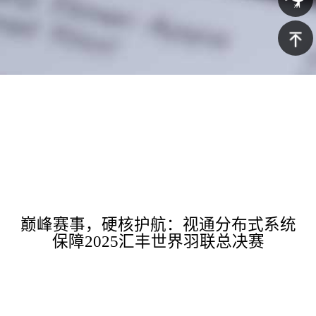
5688
询
京东商
城
返回顶
部
巅峰赛事，硬核护航：视通分布式系统
保障2025汇丰世界羽联总决赛