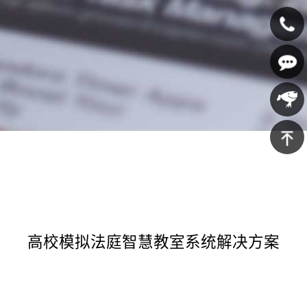
400-
607-
在线咨
5688
询
京东商
城
返回顶
部
高校模拟法庭智慧教室系统解决方案