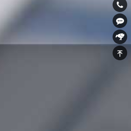
400-
607-
在线咨
5688
询
京东商
城
返回顶
部