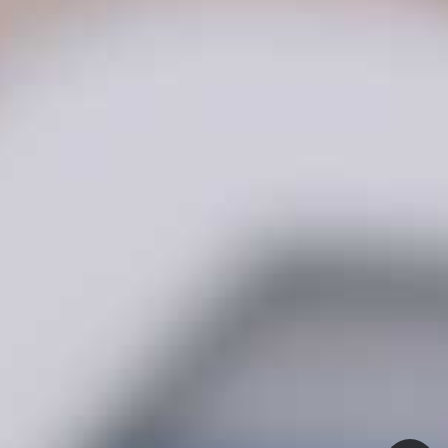
3U/6U VPX 通讯终端
AS-MT1M-64 AI音视频管控
平台
LRM 音视频通讯终端
AS-MT1M-64L AI音视频管控
平台
AS-EDC20 内外网视频隔离
AS-MT3M AI音视频管控平台
网关
CPCI编解码卡
AS-MT5M AI音视频管控平台
AS-EB500 移动应急指挥箱
AS-4KJKVM 分布式KVM坐
席模块
AS-RD1100 雷达显控台音视
频记录终端
AS-FE1 卫星窄带视频调度服
务器
AS-FT1 卫星窄带视频编解码
互动终端
AS-UHRP 便携卫星窄带编解
码互动终端
AS-DS3x 系列高清编解码阵
列