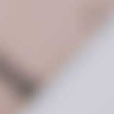
AS-DSB3 编解一体节点
AS-AT1M-64 4K融合庭审主
机
AS-DSB4 编解一体节点
AS-AT1M-22 4K融合庭审主
机
AS-DSB5 编解一体节点
AS-AT2P-62 审讯刻录主机
AS-DS4 单路输入输出节点
AS-AT1P 简易庭审主机
AS-DS4 双路输入输出节点
AS-AT2P 标准庭审主机
AS-DS 分布式插卡主机
AS-AT4P 扩展庭审主机
AS-IMC V3.0 可视化综合管
AS-SAIS 语音转写服务器
理平台
AS-DPS 大屏同步回放系统
AS-MDS 多媒体融合转发平
台
分布式产品机柜安装配件
AS-CC3101云物联网中控主
机