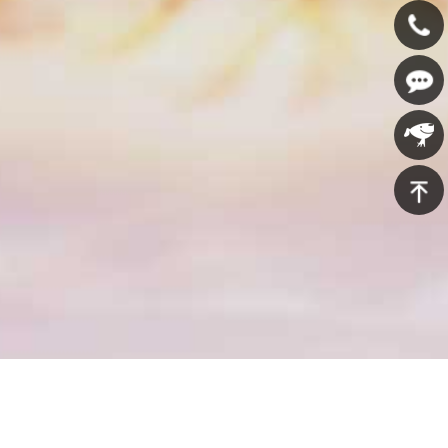
400-
607-
在线咨
5688
询
京东商
城
返回顶
部