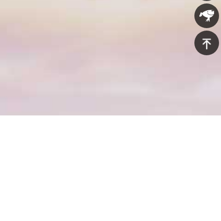
607-
在线咨
5688
询
京东商
城
返回顶
部