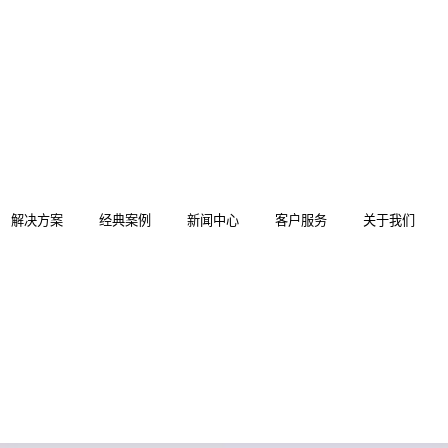
解决方案
经典案例
新闻中心
客户服务
关于我们