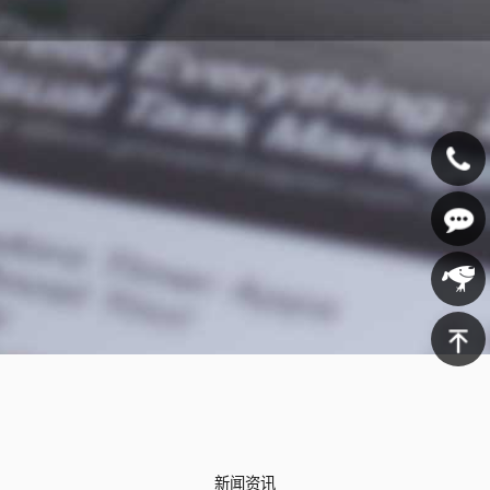
400-
607-
在线咨
5688
询
京东商
城
返回顶
部
新闻资讯